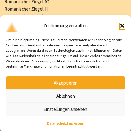
Romanischer Ziegel 10
Romanischer Ziegel 11
Romanischer Ziegel 12
TS 12.5 Select
Zustimmung verwalten
Mönch-Nonnenziegel 40
Mönch-Nonnenziegel 50
Um dir ein optimales Erlebnis zu bieten, verwenden wir Technologien wie
Cookies, um Geräteinformationen zu speichern und/oder darauf
zuzugreifen. Wenn du diesen Technologien zustimmst, können wir Daten
Verpassen Sie keine Neuigkeiten mehr!
wie das Surfverhalten oder eindeutige IDs auf dieser Website verarbeiten.
Wenn du deine Zustimmung nicht erteilst oder zurückziehst, können
Bleiben Sie stets auf dem Laufenden über unsere neuesten
bestimmte Merkmale und Funktionen beeinträchtigt werden.
Angebote und Aktionen, indem Sie sich für unseren
Newsletter anmelden.
Akzeptieren
Ablehnen
Einstellungen ansehen
© 2026
La Esceramica - Jedes Dach ein Kunstwerk
|
Datenschutz
Impressum
Design by
Digitalagentur Sabelfeld