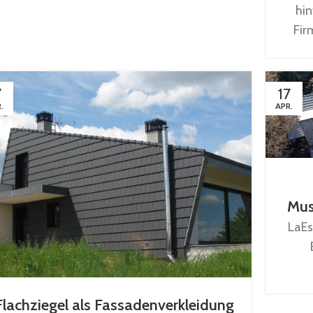
hin
Fir
7
17
.
APR.
Mus
LaEs
Flachziegel als Fassadenverkleidung