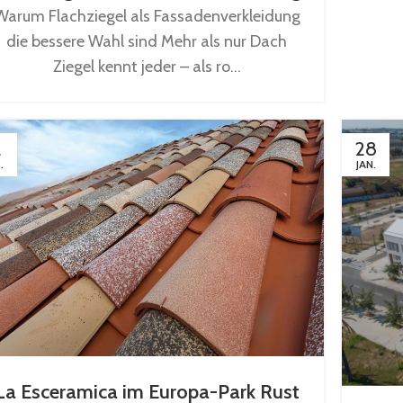
Warum Flachziegel als Fassadenverkleidung
die bessere Wahl sind Mehr als nur Dach
Ziegel kennt jeder – als ro...
2
28
.
JAN.
La Esceramica im Europa-Park Rust