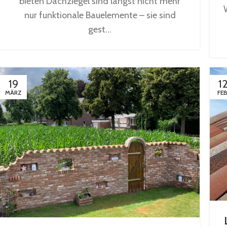
bieten Dachziegel sind längst nicht mehr
nur funktionale Bauelemente – sie sind
gest...
19
1
MÄRZ
FEB