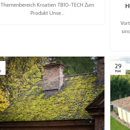
Themenbereich Kroatien TB10-TECH Zum
H
Produkt Unse...
Vor
sin
2
29
I
MAI