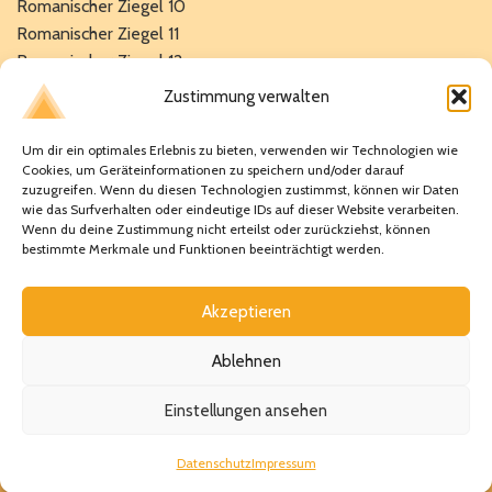
Romanischer Ziegel 10
Romanischer Ziegel 11
Romanischer Ziegel 12
TS 12.5 Select
Zustimmung verwalten
Mönch-Nonnenziegel 40
Mönch-Nonnenziegel 50
Um dir ein optimales Erlebnis zu bieten, verwenden wir Technologien wie
Cookies, um Geräteinformationen zu speichern und/oder darauf
zuzugreifen. Wenn du diesen Technologien zustimmst, können wir Daten
Verpassen Sie keine Neuigkeiten mehr!
wie das Surfverhalten oder eindeutige IDs auf dieser Website verarbeiten.
Wenn du deine Zustimmung nicht erteilst oder zurückziehst, können
Bleiben Sie stets auf dem Laufenden über unsere neuesten
bestimmte Merkmale und Funktionen beeinträchtigt werden.
Angebote und Aktionen, indem Sie sich für unseren
Newsletter anmelden.
Akzeptieren
Ablehnen
Einstellungen ansehen
© 2026
La Esceramica - Jedes Dach ein Kunstwerk
|
Datenschutz
Impressum
Design by
Digitalagentur Sabelfeld