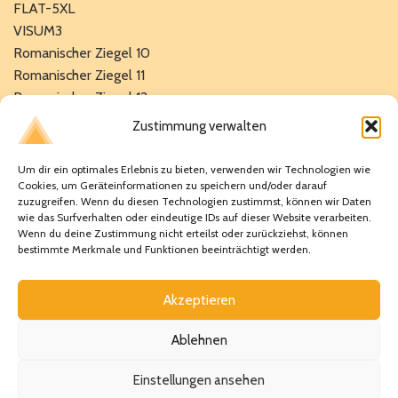
FLAT-5XL
VISUM3
Romanischer Ziegel 10
Romanischer Ziegel 11
Romanischer Ziegel 12
TS 12.5 Select
Zustimmung verwalten
Mönch-Nonnenziegel 40
Mönch-Nonnenziegel 50
Um dir ein optimales Erlebnis zu bieten, verwenden wir Technologien wie
Cookies, um Geräteinformationen zu speichern und/oder darauf
zuzugreifen. Wenn du diesen Technologien zustimmst, können wir Daten
Verpassen Sie keine Neuigkeiten mehr!
wie das Surfverhalten oder eindeutige IDs auf dieser Website verarbeiten.
Wenn du deine Zustimmung nicht erteilst oder zurückziehst, können
Bleiben Sie stets auf dem Laufenden über unsere neuesten
bestimmte Merkmale und Funktionen beeinträchtigt werden.
Angebote und Aktionen, indem Sie sich für unseren
Newsletter anmelden.
Akzeptieren
Ablehnen
Einstellungen ansehen