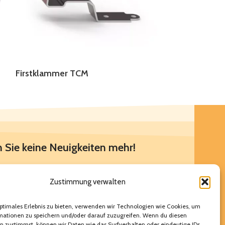
Firstklammer TCM
Firstklammer
 Sie keine Neuigkeiten mehr!
stets auf dem Laufenden über unsere
Zustimmung verwalten
ebote und Aktionen, indem Sie sich für
letter anmelden.
ptimales Erlebnis zu bieten, verwenden wir Technologien wie Cookies, um
mationen zu speichern und/oder darauf zuzugreifen. Wenn du diesen
n zustimmst, können wir Daten wie das Surfverhalten oder eindeutige IDs