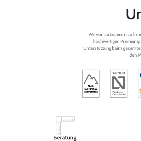
Un
Wir von La Esceramica hand
hochwertigen Premiumprod
Unterstützung beim gesamten 
den Mu
Beratung