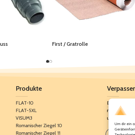
uss
First / Gratrolle
Produkte
Verpassen
FLAT-10
Bleiben Sie 
FLAT-5XL
neuesten Ang
VISUM3
unseren News
Um dir ein o
Romanischer Ziegel 10
Geräteinfor
Romanischer Ziegel 11
Technologie