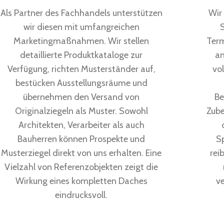
Als Partner des Fachhandels unterstützen
Wir
wir diesen mit umfangreichen
S
Marketingmaßnahmen. Wir stellen
Term
detaillierte Produktkataloge zur
an
Verfügung, richten Musterständer auf,
vo
bestücken Ausstellungsräume und
übernehmen den Versand von
Be
Originalziegeln als Muster. Sowohl
Zube
Architekten, Verarbeiter als auch
Bauherren können Prospekte und
S
Musterziegel direkt von uns erhalten. Eine
rei
Vielzahl von Referenzobjekten zeigt die
Wirkung eines kompletten Daches
v
eindrucksvoll.